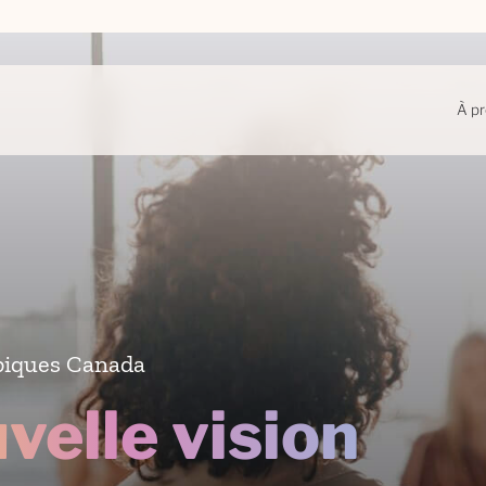
À p
piques Canada
velle vision