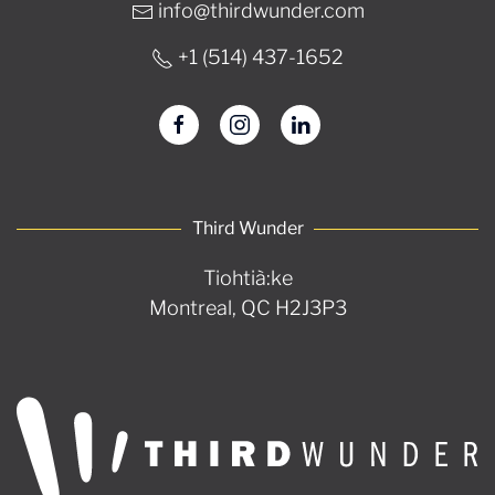
info@thirdwunder.com
+1 ‭(514) 437-1652‬
Third Wunder
Tiohtià:ke
Montreal, QC H2J3P3